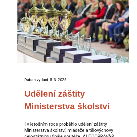
Datum vydání: 5. 3. 2025
Udělení záštity
Ministerstva školství
I v letošním roce proběhlo udělení záštity
Ministerstva školství, mládeže a tělovýchovy
celostátnímu finále soutěže „AUTOOPRAVÁŘ