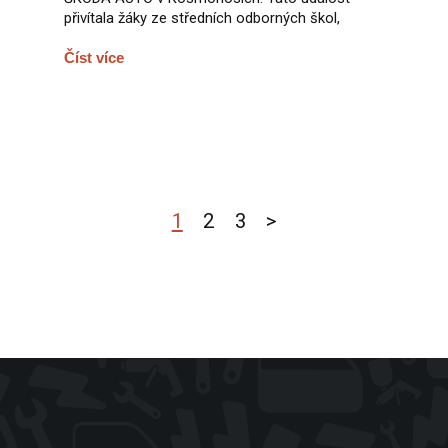
přivítala žáky ze středních odborných škol,
Číst více
1
2
3
>