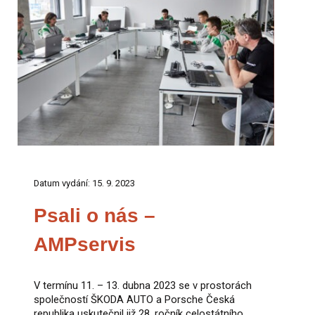
Datum vydání: 15. 9. 2023
Psali o nás –
AMPservis
V termínu 11. – 13. dubna 2023 se v prostorách
společností ŠKODA AUTO a Porsche Česká
republika uskutečnil již 28. ročník celostátního